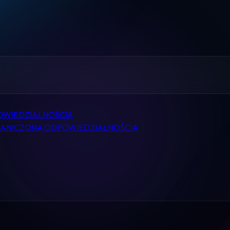
Home
Pomoc
Kontakt
Regulamin
OWIEDZIALNOŚCIĄ
Logowanie
GRANICZONĄ ODPOWIEDZIALNOŚCIĄ
Koszyk