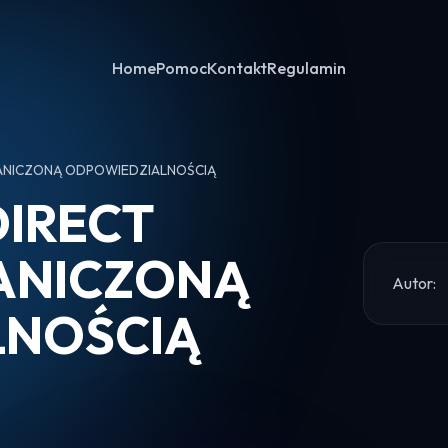
Home
Pomoc
Kontakt
Regulamin
RANICZONĄ ODPOWIEDZIALNOŚCIĄ
DIRECT
ANICZONĄ
Autor:
LNOŚCIĄ