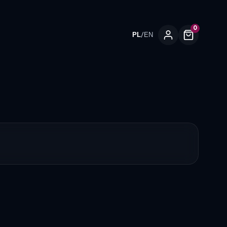
0
/
PL
EN