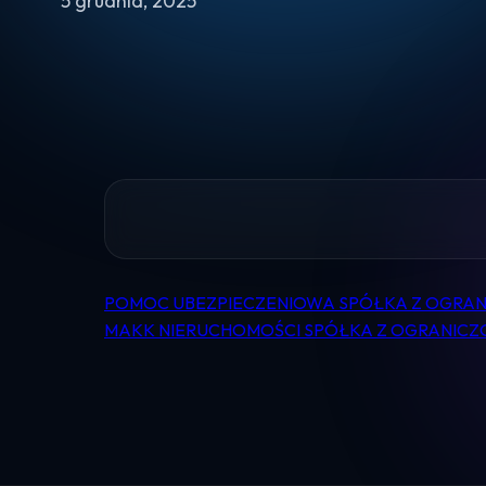
5 grudnia, 2025
POMOC UBEZPIECZENIOWA SPÓŁKA Z OGRA
Nawigacja
MAKK NIERUCHOMOŚCI SPÓŁKA Z OGRANICZ
wpisu