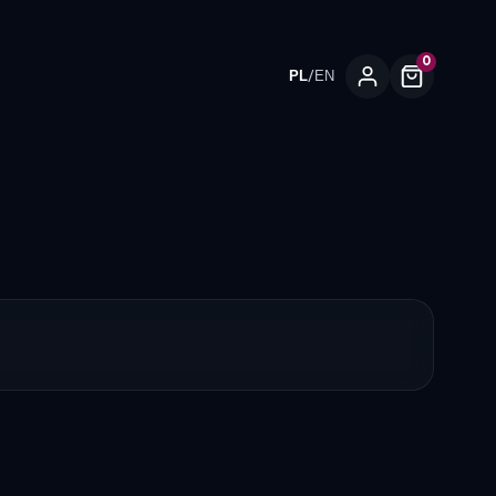
0
/
PL
EN