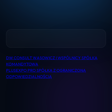
Home
DW CONSULT WĄSOWICZ I WSPÓLNICY SPÓŁKA
Nawigacja
Pomoc
KOMANDYTOWA
wpisu
PLUSEXPO PRO SPÓŁKA Z OGRANICZONĄ
ODPOWIEDZIALNOŚCIĄ
Kontakt
Regulamin
Logowanie