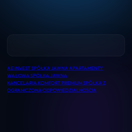
Home
AE INVEST SPÓŁKA JAWNA APARTAMENTY
Nawigacja
Pomoc
WAŁOWA SPÓŁKA JAWNA
wpisu
KANCELARIA KOMFORT PREMIUM SPÓŁKA Z
OGRANICZONĄ ODPOWIEDZIALNOŚCIĄ
Kontakt
Regulamin
Logowanie