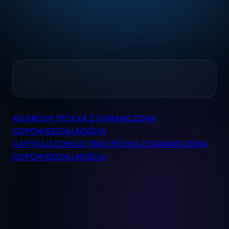
Home
XG GROUP SPÓŁKA Z OGRANICZONĄ
Nawigacja
Pomoc
ODPOWIEDZIALNOŚCIĄ
wpisu
CAPITALIS CONSULTING SPÓŁKA Z OGRANICZONĄ
ODPOWIEDZIALNOŚCIĄ
Kontakt
Regulamin
Logowanie