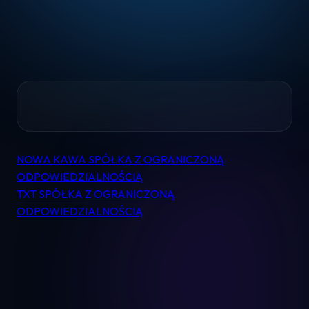
Home
NOWA KAWA SPÓŁKA Z OGRANICZONĄ
Nawigacja
Pomoc
ODPOWIEDZIALNOŚCIĄ
wpisu
TXT SPÓŁKA Z OGRANICZONĄ
ODPOWIEDZIALNOŚCIĄ
Kontakt
Regulamin
Logowanie