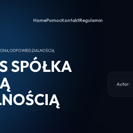
Home
Pomoc
Kontakt
Regulamin
ZONĄ ODPOWIEDZIALNOŚCIĄ
S SPÓŁKA
NĄ
Autor:
LNOŚCIĄ