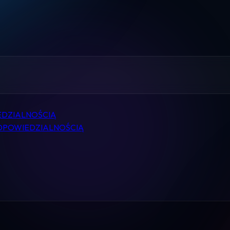
Home
Pomoc
Kontakt
Regulamin
EDZIALNOŚCIĄ
Logowanie
ODPOWIEDZIALNOŚCIĄ
Koszyk