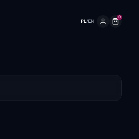
0
/
PL
EN